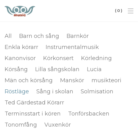
0
All
Barn och sång
Barnkör
Enkla körarr
Instrumentalmusik
Kanonvisor
Körkonsert
Körledning
Körsång
Lilla sångskolan
Lucia
Män och körsång
Manskör
musikteori
Röstläge
Sång i skolan
Solmisation
Ted Gärdestad Körarr
Terminsstart i kören
Tonförsbacken
Tonomfång
Vuxenkör