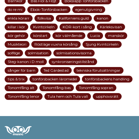
Barnkör
Bas Fiol & Flöjt
Boksläpp Tonförsbacken
do re mi
Ebok-Tonförsbacken
egenutgivning
enkla körarr
folkvisa
Kaliforniens guld
kanon
killar i kör
Kvintcirkeln
KÖR-kort i sång
Kärleksvisan
kör gehör
körstart
kör välmående
Lucia
manskör
Musikteori
Röstläge vuxna körsång
Sjung Kvintcirkeln
solfége
solmisation
solmisationsvisorna
Steg-kanon i D moll
synkroniseringstillstånd
sånger för barn
Ted Gärdestad
tekniska förutsättningar
tips & trix
tonförsbacken läromedel
tonförsbackens handling
Tonomfång alt
Tonomfång bas
Tonomfång sopran
Tonomfång tenor
Tula hem och Tula vall
upphovsrätt