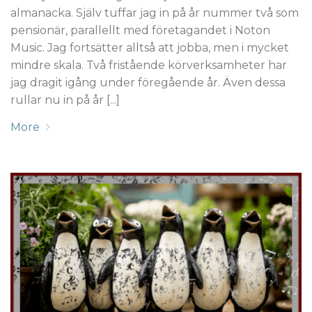
almanacka. Själv tuffar jag in på år nummer två som
pensionär, parallellt med företagandet i Noton
Music. Jag fortsätter alltså att jobba, men i mycket
mindre skala. Två fristående körverksamheter har
jag dragit igång under föregående år. Även dessa
rullar nu in på år [...]
More