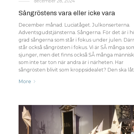
december 28, 2024
Sångröstens vara eller icke vara
December månad. Luciatåget. Julkonserterna.
Adventsgudstjänsterna. Sångerna. För det är i h
grad sångerna som står i fokus under julen. Dä
står också sångrösten i fokus. Vi är SÅ många so
sjunger, men det finns också SÅ många männis
som inte tar ton när andra är i närheten. Har
sångrösten blivit som kroppsidealet? Den ska låta 
More