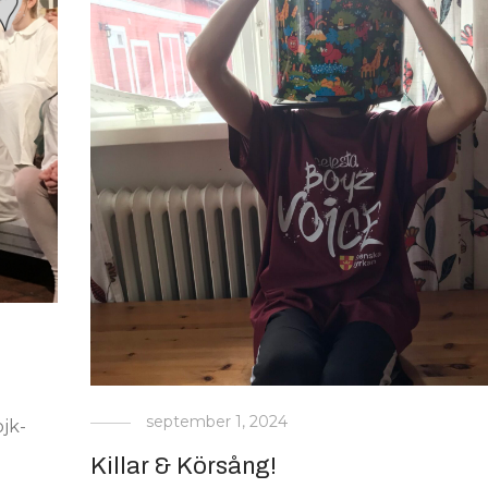
september 1, 2024
jk-
Killar & Körsång!