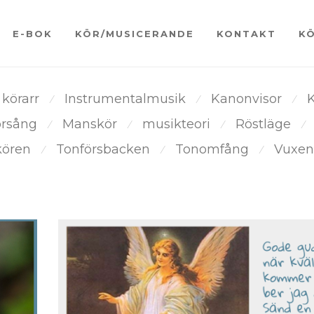
E-BOK
KÖR/MUSICERANDE
KONTAKT
K
 körarr
Instrumentalmusik
Kanonvisor
K
⁄
⁄
⁄
örsång
Manskör
musikteori
Röstläge
⁄
⁄
⁄
⁄
kören
Tonförsbacken
Tonomfång
Vuxen
⁄
⁄
⁄