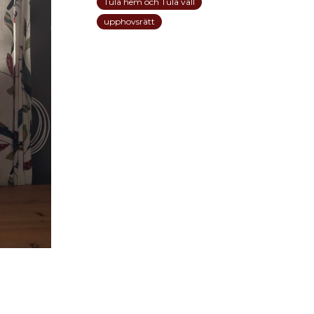
Tula hem och Tula vall
upphovsrätt