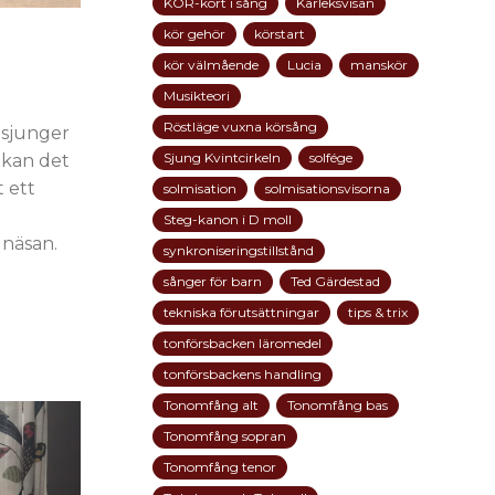
KÖR-kort i sång
Kärleksvisan
kör gehör
körstart
kör välmående
Lucia
manskör
Musikteori
Röstläge vuxna körsång
 sjunger
Sjung Kvintcirkeln
solfége
 kan det
 ett
solmisation
solmisationsvisorna
Steg-kanon i D moll
 näsan.
synkroniseringstillstånd
sånger för barn
Ted Gärdestad
tekniska förutsättningar
tips & trix
tonförsbacken läromedel
tonförsbackens handling
Tonomfång alt
Tonomfång bas
Tonomfång sopran
Tonomfång tenor