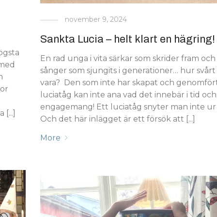
november 9, 2024
Sankta Lucia – helt klart en hägring!
ögsta
En rad unga i vita särkar som skrider fram och
rmed
sånger som sjungits i generationer… hur svårt
m
vara? Den som inte har skapat och genomfört
kor
luciatåg kan inte ana vad det innebär i tid och
engagemang! Ett luciatåg snyter man inte ur
[...]
Och det här inlägget är ett försök att [...]
More