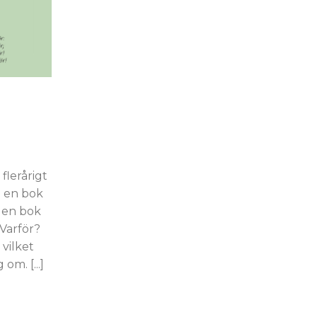
flerårigt
h en bok
r en bok
Varför?
 vilket
m. [...]