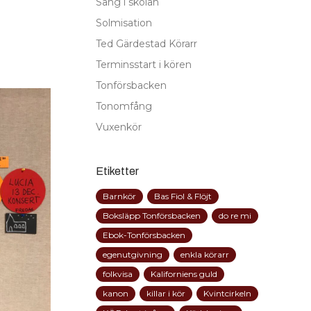
Sång i skolan
Solmisation
Ted Gärdestad Körarr
Terminsstart i kören
Tonförsbacken
Tonomfång
Vuxenkör
Etiketter
Barnkör
Bas Fiol & Flöjt
Boksläpp Tonförsbacken
do re mi
Ebok-Tonförsbacken
egenutgivning
enkla körarr
folkvisa
Kaliforniens guld
kanon
killar i kör
Kvintcirkeln