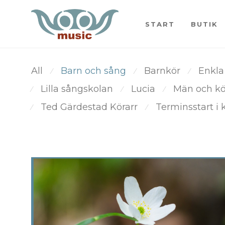
START
BUTIK
All
Barn och sång
Barnkör
Enkla
⁄
⁄
⁄
Lilla sångskolan
Lucia
Män och k
⁄
⁄
⁄
Ted Gärdestad Körarr
Terminsstart i 
⁄
⁄