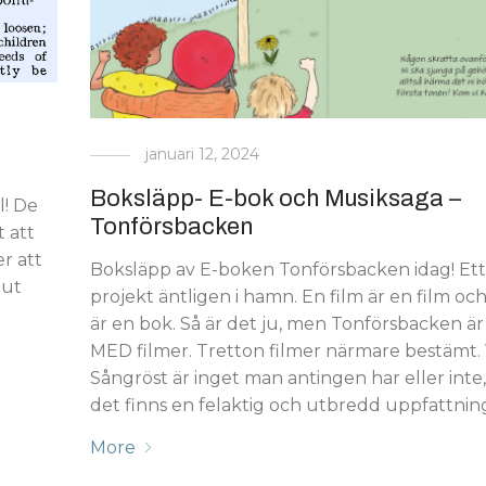
januari 12, 2024
Boksläpp- E-bok och Musiksaga –
l! De
Tonförsbacken
 att
r att
Boksläpp av E-boken Tonförsbacken idag! Ett 
lut
projekt äntligen i hamn. En film är en film oc
är en bok. Så är det ju, men Tonförsbacken ä
MED filmer. Tretton filmer närmare bestämt. 
Sångröst är inget man antingen har eller inte,
det finns en felaktig och utbredd uppfattning o
More