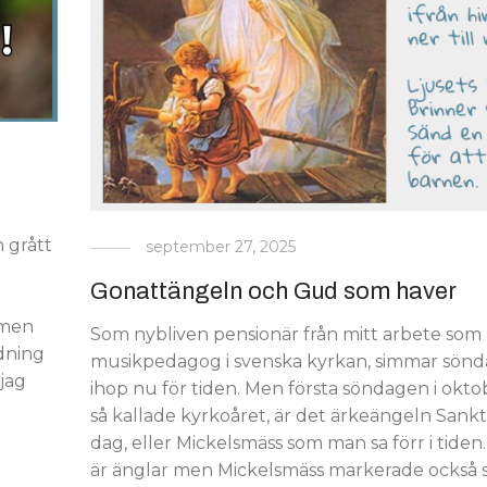
n grått
september 27, 2025
Gonattängeln och Gud som haver
a
 men
Som nybliven pensionär från mitt arbete som
dning
musikpedagog i svenska kyrkan, simmar sön
 jag
ihop nu för tiden. Men första söndagen i oktob
så kallade kyrkoåret, är det ärkeängeln Sankt
dag, eller Mickelsmäss som man sa förr i tiden
är änglar men Mickelsmäss markerade också s