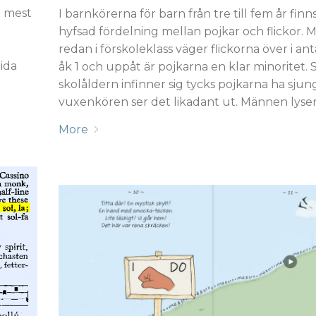
n mest
I barnkörerna för barn från tre till fem år finn
hyfsad fördelning mellan pojkar och flickor. 
redan i förskoleklass väger flickorna över i ant
ida
åk 1 och uppåt är pojkarna en klar minoritet. 
skolåldern infinner sig tycks pojkarna ha sjungi
vuxenkören ser det likadant ut. Männen lyse
More