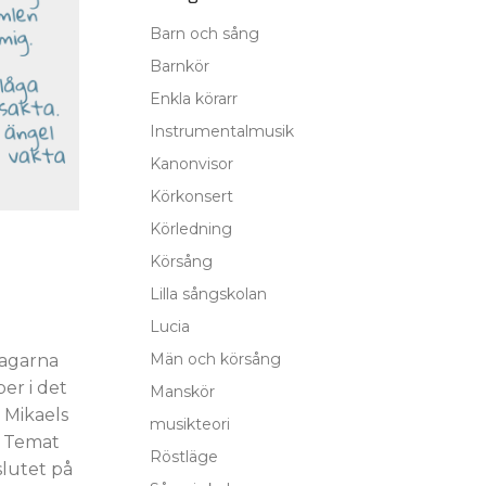
Barn och sång
Barnkör
Enkla körarr
Instrumentalmusik
Kanonvisor
Körkonsert
Körledning
Körsång
Lilla sångskolan
Lucia
Män och körsång
dagarna
er i det
Manskör
 Mikaels
musikteori
. Temat
Röstläge
lutet på