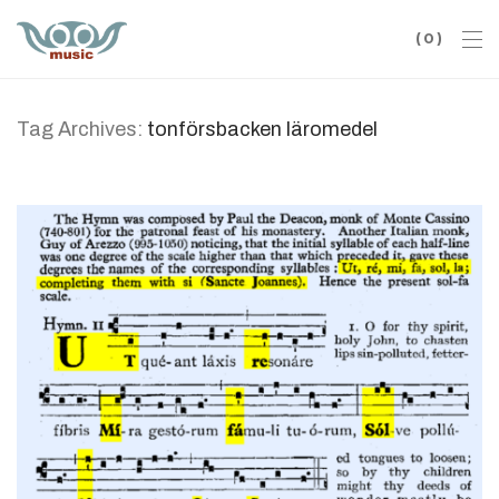
0
Tag Archives:
tonförsbacken läromedel