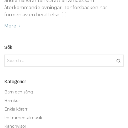
andra halva är tänkta att användas som
återkommande övningar. Tonförsbacken har
formen av en berättelse, [...]
More
Sök
Kategorier
Barn och sång
Barnkör
Enkla körarr
Instrumentalmusik
Kanonvisor