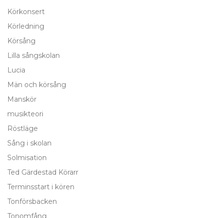
Körkonsert
Körledning
Körsång
Lilla sångskolan
Lucia
Män och körsång
Manskör
musikteori
Röstläge
Sång i skolan
Solmisation
Ted Gärdestad Körarr
Terminsstart i kören
Tonförsbacken
Tonomfång