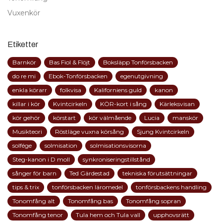
Vuxenkör
Etiketter
Barnkör
Bas Fiol & Flöjt
Boksläpp Tonförsbacken
do re mi
Ebok-Tonförsbacken
egenutgivning
enkla körarr
folkvisa
Kaliforniens guld
kanon
killar i kör
Kvintcirkeln
KÖR-kort i sång
Kärleksvisan
kör gehör
körstart
kör välmående
Lucia
manskör
Musikteori
Röstläge vuxna körsång
Sjung Kvintcirkeln
solfége
solmisation
solmisationsvisorna
Steg-kanon i D moll
synkroniseringstillstånd
sånger för barn
Ted Gärdestad
tekniska förutsättningar
tips & trix
tonförsbacken läromedel
tonförsbackens handling
Tonomfång alt
Tonomfång bas
Tonomfång sopran
Tonomfång tenor
Tula hem och Tula vall
upphovsrätt