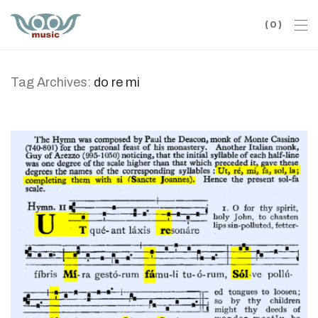
0
Tag Archives:
do re mi