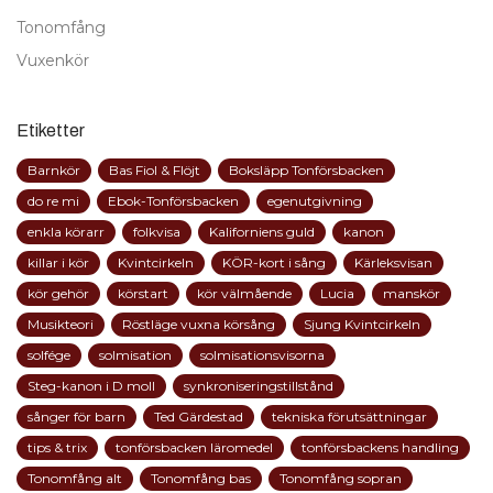
Tonomfång
Vuxenkör
Etiketter
Barnkör
Bas Fiol & Flöjt
Boksläpp Tonförsbacken
do re mi
Ebok-Tonförsbacken
egenutgivning
enkla körarr
folkvisa
Kaliforniens guld
kanon
killar i kör
Kvintcirkeln
KÖR-kort i sång
Kärleksvisan
kör gehör
körstart
kör välmående
Lucia
manskör
Musikteori
Röstläge vuxna körsång
Sjung Kvintcirkeln
solfége
solmisation
solmisationsvisorna
Steg-kanon i D moll
synkroniseringstillstånd
sånger för barn
Ted Gärdestad
tekniska förutsättningar
tips & trix
tonförsbacken läromedel
tonförsbackens handling
Tonomfång alt
Tonomfång bas
Tonomfång sopran