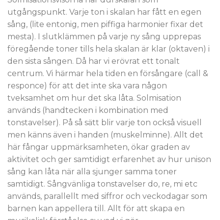
utgångspunkt. Varje ton i skalan har fått en egen
sång, (lite entonig, men piffiga harmonier fixar det
mesta). I slutklämmen på varje ny sång upprepas
föregående toner tills hela skalan är klar (oktaven) i
den sista sången. Då har vi erövrat ett tonalt
centrum. Vi härmar hela tiden en försångare (call &
responce) för att det inte ska vara någon
tveksamhet om hur det ska låta. Solmisation
används (handtecken i kombination med
tonstavelser). På så sätt blir varje ton också visuell
men känns även i handen (muskelminne). Allt det
här fångar uppmärksamheten, ökar graden av
aktivitet och ger samtidigt erfarenhet av hur unison
sång kan låta när alla sjunger samma toner
samtidigt. Sångvänliga tonstavelser do, re, mi etc
används, parallellt med siffror och veckodagar som
barnen kan appellera till. Allt för att skapa en