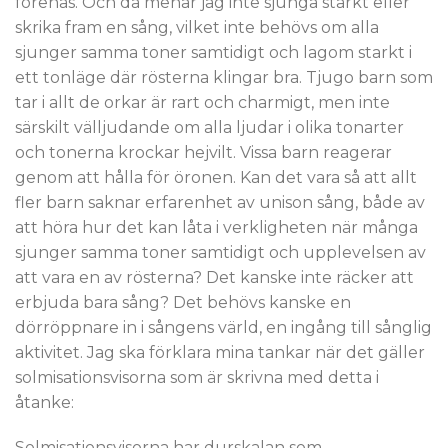
förenas. Och då menar jag inte sjunga starkt eller
skrika fram en sång, vilket inte behövs om alla
sjunger samma toner samtidigt och lagom starkt i
ett tonläge där rösterna klingar bra. Tjugo barn som
tar i allt de orkar är rart och charmigt, men inte
särskilt välljudande om alla ljudar i olika tonarter
och tonerna krockar hejvilt. Vissa barn reagerar
genom att hålla för öronen. Kan det vara så att allt
fler barn saknar erfarenhet av unison sång, både av
att höra hur det kan låta i verkligheten när många
sjunger samma toner samtidigt och upplevelsen av
att vara en av rösterna? Det kanske inte räcker att
erbjuda bara sång? Det behövs kanske en
dörröppnare in i sångens värld, en ingång till sånglig
aktivitet. Jag ska förklara mina tankar när det gäller
solmisationsvisorna som är skrivna med detta i
åtanke:
Solmisationsvisorna har durskalan som