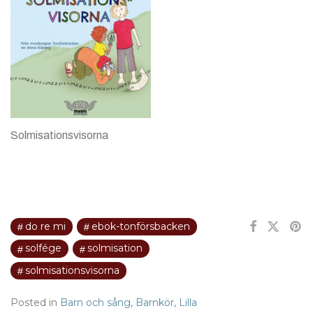
Solmisationsvisorna
do re mi
ebok-tonförsbacken
solfége
solmisation
solmisationsvisorna
Posted in
Barn och sång
,
Barnkör
,
Lilla