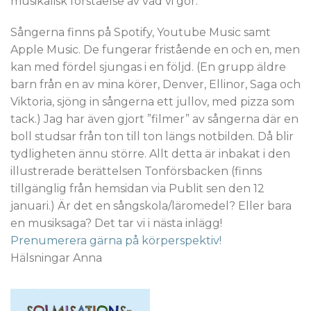
musikalisk förståelse av vad vi gör.
Sångerna finns på Spotify, Youtube Music samt
Apple Music. De fungerar fristående en och en, men
kan med fördel sjungas i en följd. (En grupp äldre
barn från en av mina körer, Denver, Ellinor, Saga och
Viktoria, sjöng in sångerna ett jullov, med pizza som
tack.) Jag har även gjort ”filmer” av sångerna där en
boll studsar från ton till ton längs notbilden. Då blir
tydligheten ännu större. Allt detta är inbakat i den
illustrerade berättelsen Tonförsbacken (finns
tillgänglig från hemsidan via Publit sen den 12
januari.) Är det en sångskola/läromedel? Eller bara
en musiksaga? Det tar vi i nästa inlägg!
Prenumerera gärna på körperspektiv!
Hälsningar Anna