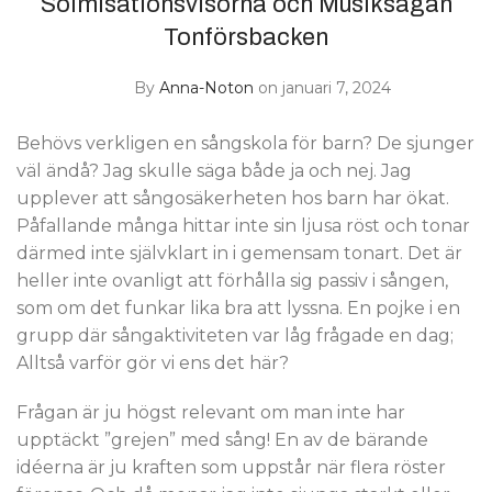
Solmisationsvisorna och Musiksagan
Tonförsbacken
By
Anna-Noton
on januari 7, 2024
Behövs verkligen en sångskola för barn? De sjunger
väl ändå? Jag skulle säga både ja och nej. Jag
upplever att sångosäkerheten hos barn har ökat.
Påfallande många hittar inte sin ljusa röst och tonar
därmed inte självklart in i gemensam tonart. Det är
heller inte ovanligt att förhålla sig passiv i sången,
som om det funkar lika bra att lyssna. En pojke i en
grupp där sångaktiviteten var låg frågade en dag;
Alltså varför gör vi ens det här?
Frågan är ju högst relevant om man inte har
upptäckt ”grejen” med sång! En av de bärande
idéerna är ju kraften som uppstår när flera röster