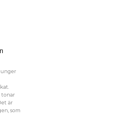
n
sjunger
kat.
h tonar
Det är
ngen, som