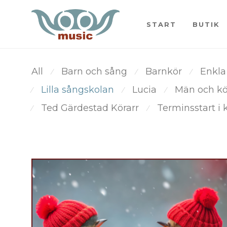
START
BUTIK
All
Barn och sång
Barnkör
Enkla
⁄
⁄
⁄
Lilla sångskolan
Lucia
Män och k
⁄
⁄
⁄
Ted Gärdestad Körarr
Terminsstart i 
⁄
⁄