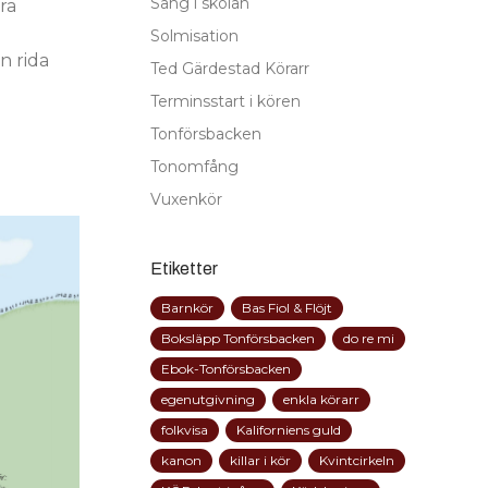
Sång i skolan
ra
Solmisation
n rida
Ted Gärdestad Körarr
Terminsstart i kören
Tonförsbacken
Tonomfång
Vuxenkör
Etiketter
Barnkör
Bas Fiol & Flöjt
Boksläpp Tonförsbacken
do re mi
Ebok-Tonförsbacken
egenutgivning
enkla körarr
folkvisa
Kaliforniens guld
kanon
killar i kör
Kvintcirkeln