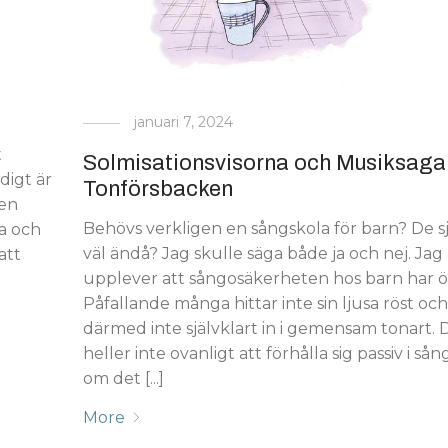
januari 7, 2024
t
Solmisationsvisorna och Musiksaga
digt är
Tonförsbacken
 en
Behövs verkligen en sångskola för barn? De 
a och
väl ändå? Jag skulle säga både ja och nej. Jag
att
upplever att sångosäkerheten hos barn har ö
Påfallande många hittar inte sin ljusa röst oc
därmed inte självklart in i gemensam tonart. 
heller inte ovanligt att förhålla sig passiv i så
om det [...]
More