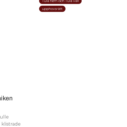
Tula hem och Tula vall
upphovsrätt
iken
ulle
 klistrade