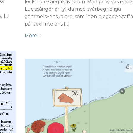
kor
lockande sångaktiviteten. Många av våra vack
Luciasånger är fyllda med svårbegripliga
[...]
gammelsvenska ord, som ”den plägade Staffa
på” tex! Inte ens [...]
More