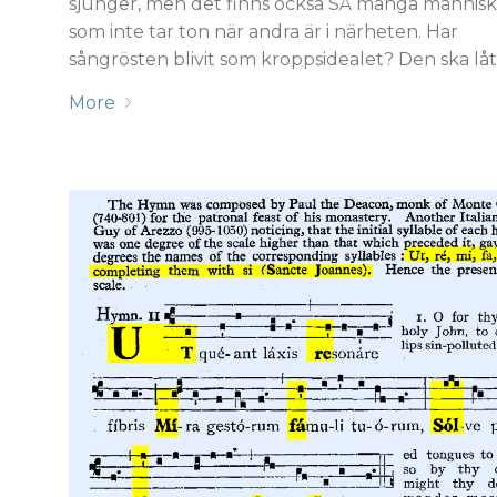
sjunger, men det finns också SÅ många männis
som inte tar ton när andra är i närheten. Har
sångrösten blivit som kroppsidealet? Den ska låta 
More