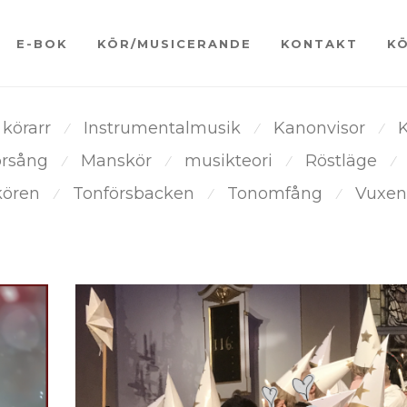
E-BOK
KÖR/MUSICERANDE
KONTAKT
K
 körarr
Instrumentalmusik
Kanonvisor
K
⁄
⁄
⁄
örsång
Manskör
musikteori
Röstläge
⁄
⁄
⁄
⁄
kören
Tonförsbacken
Tonomfång
Vuxen
⁄
⁄
⁄