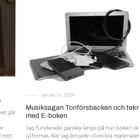
januari 10, 2024
n
Musiksagan Tonförsbacken och tekn
vet går
med E-boken
Jag funderade ganska länge på hur boken sk
er
utformas. När jag började utveckla materialet
d mitt