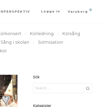
0
Logga in
ÖRPERSPEKTIV
Varukorg
örkonsert
Körledning
Körsång
⁄
⁄
Sång i skolan
Solmisation
⁄
kör
Sök
Kategorier