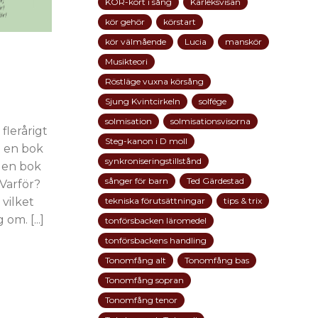
KÖR-kort i sång
Kärleksvisan
kör gehör
körstart
kör välmående
Lucia
manskör
Musikteori
Röstläge vuxna körsång
Sjung Kvintcirkeln
solfége
solmisation
solmisationsvisorna
flerårigt
Steg-kanon i D moll
h en bok
synkroniseringstillstånd
r en bok
sånger för barn
Ted Gärdestad
Varför?
tekniska förutsättningar
tips & trix
 vilket
m. [...]
tonförsbacken läromedel
tonförsbackens handling
Tonomfång alt
Tonomfång bas
Tonomfång sopran
Tonomfång tenor