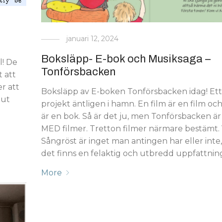
januari 12, 2024
Boksläpp- E-bok och Musiksaga –
l! De
Tonförsbacken
 att
r att
Boksläpp av E-boken Tonförsbacken idag! Ett 
lut
projekt äntligen i hamn. En film är en film oc
är en bok. Så är det ju, men Tonförsbacken ä
MED filmer. Tretton filmer närmare bestämt. 
Sångröst är inget man antingen har eller inte,
det finns en felaktig och utbredd uppfattning o
More