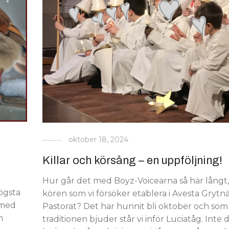
oktober 18, 2024
Killar och körsång – en uppföljning!
Hur går det med Boyz-Voicearna så här långt,
ögsta
kören som vi försöker etablera i Avesta Grytn
rmed
Pastorat? Det har hunnit bli oktober och som
m
traditionen bjuder står vi inför Luciatåg. Inte