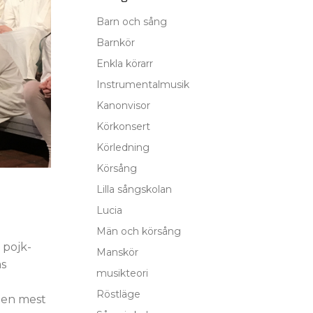
Barn och sång
Barnkör
Enkla körarr
Instrumentalmusik
Kanonvisor
Körkonsert
Körledning
Körsång
Lilla sångskolan
Lucia
Män och körsång
 pojk-
Manskör
äs
musikteori
Röstläge
 den mest