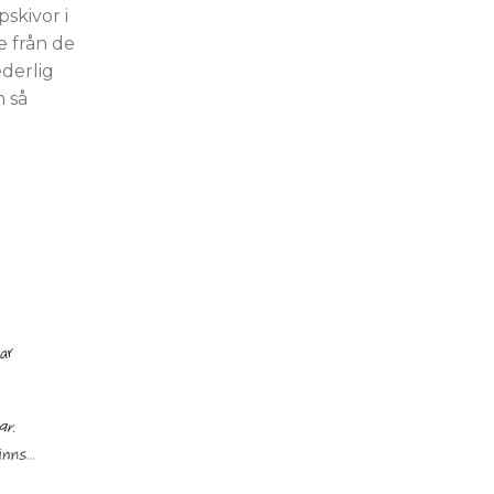
skivor i
e från de
derlig
 så