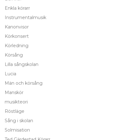
Enkla körarr
Instrumentalmusik
Kanonvisor
Körkonsert
Körledning
Körsång
Lilla sångskolan
Lucia
Män och körsång
Manskör
musikteori
Röstläge
Sång i skolan
Solmisation
Ted Gärdestad Körarr