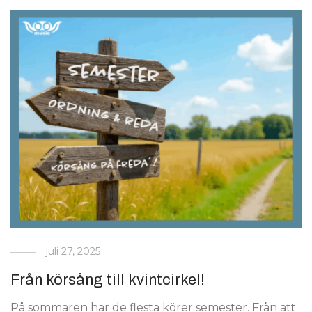
juli 27, 2025
Från körsång till kvintcirkel!
På sommaren har de flesta körer semester. Från att