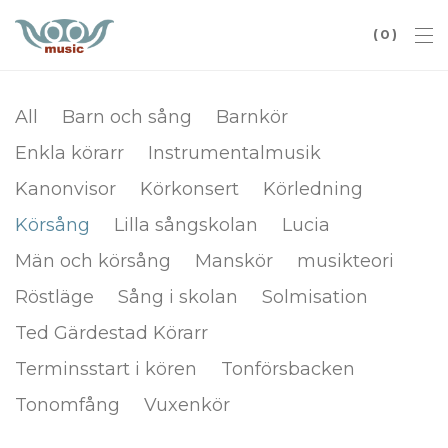
0
All
Barn och sång
Barnkör
Enkla körarr
Instrumentalmusik
Kanonvisor
Körkonsert
Körledning
Körsång
Lilla sångskolan
Lucia
Män och körsång
Manskör
musikteori
Röstläge
Sång i skolan
Solmisation
Ted Gärdestad Körarr
Terminsstart i kören
Tonförsbacken
Tonomfång
Vuxenkör