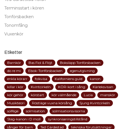
Terminsstart i kören
Tonförsbacken
Tonomfång
Vuxenkör
Etiketter
Barnkör
Bas Fiol & Flöjt
Boksläpp Tonförsbacken
do re mi
Ebok-Tonförsbacken
egenutgivning
enkla körarr
folkvisa
Kaliforniens guld
kanon
killar i kör
Kvintcirkeln
KÖR-kort i sång
Kärleksvisan
kör gehör
körstart
kör välmående
Lucia
manskör
Musikteori
Röstläge vuxna körsång
Sjung Kvintcirkeln
solfége
solmisation
solmisationsvisorna
Steg-kanon i D moll
synkroniseringstillstånd
sånger för barn
Ted Gärdestad
tekniska förutsättningar