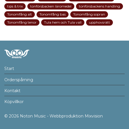
tips & trix
tonförsbacken läromedel
tonförsbackens handling
Tonomfång alt
Tonomfång bas
Tonomfång sopran
Tonomfång tenor
Tula hem och Tula vall
upphovsrätt
Start
Orderspårning
Kontakt
Köpvillkor
© 2026 Noton Music - Webbproduktion Mixvision