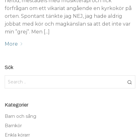
heltid, mestadels med musikterapi och fick
förfrågan om ett vikariat angående en kyrkokör på
orten. Spontant tänkte jag NEJ, jag hade aldrig
jobbat med kör och magkänslan sa att det inte var
min ”grej”. Men [...]
More
Sök
Kategorier
Barn och sång
Barnkör
Enkla körarr