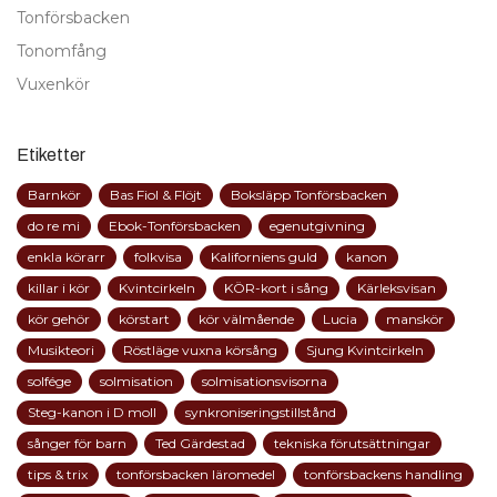
Tonförsbacken
Tonomfång
Vuxenkör
Etiketter
Barnkör
Bas Fiol & Flöjt
Boksläpp Tonförsbacken
do re mi
Ebok-Tonförsbacken
egenutgivning
enkla körarr
folkvisa
Kaliforniens guld
kanon
killar i kör
Kvintcirkeln
KÖR-kort i sång
Kärleksvisan
kör gehör
körstart
kör välmående
Lucia
manskör
Musikteori
Röstläge vuxna körsång
Sjung Kvintcirkeln
solfége
solmisation
solmisationsvisorna
Steg-kanon i D moll
synkroniseringstillstånd
sånger för barn
Ted Gärdestad
tekniska förutsättningar
tips & trix
tonförsbacken läromedel
tonförsbackens handling