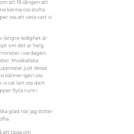
 om att få sången att
na känna oss stolta
er oss att veta vart vi
v längre ledighet är
appt om det är helg
mönster i vardagen.
ter. Musikaliska
 upprepar just dessa
i känner igen oss.
 vi väl lärt oss den!
pper flyta runt i
lika glad när jag stöter
fta.
 att tipsa om