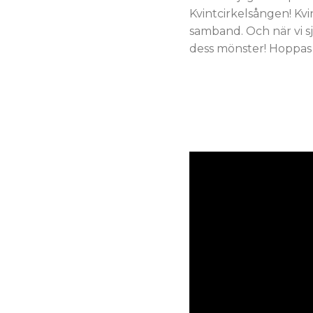
Kvintcirkelsången! Kvi
samband. Och när vi sj
dess mönster! Hoppas ni