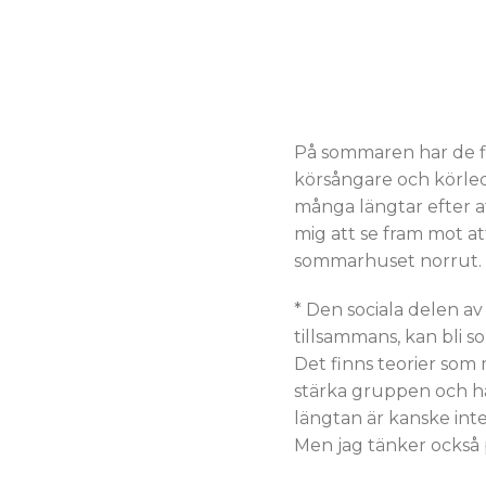
På sommaren har de fl
körsångare och körled
många längtar efter a
mig att se fram mot att
sommarhuset norrut.
* Den sociala delen av
tillsammans, kan bli s
Det finns teorier so
stärka gruppen och hål
längtan är kanske inte
Men jag tänker också 