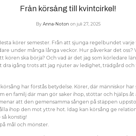
Från körsång till kvintcirkel!
By
Anna-Noton
on juli 27, 2025
esta körer semester. Från att sjunga regelbundet varje 
are under många långa veckor. Hur påverkar det oss? V
tt kören ska börja? Och vad är det jag som körledare län
 dra igång trots att jag njuter av ledighet, trädgård och t
 körsång har förstås betydelse. Körer, där människor har 
om en familj där man gör saker ihop, stöttar och hjälps åt
m menar att den gemensamma sången på stäppen uppstod
la ihop den mot yttre hot. Idag kan körsång ge relatione
 så konstig!
på mål och mönster.