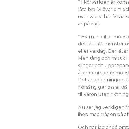
* I körvärlden är kons
låta bra. Vi övar om o
över vad vi har åstadk
är på väg.
* Hjärnan gillar mönst
det lätt att mönster o
eller vardag. Den åte
Men sång och musik i 
slingor och upprepand
återkommande mönster,
Det är anledningen till 
Körsång ger oss alltså 
tillvaron utan riktnin
Nu ser jag verkligen fr
ihop med någon på aff
Och när jag ändå prat