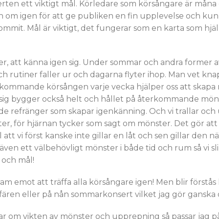
erten ett viktigt mål. Körledare som körsångare är måna
ch om igen för att ge publiken en fin upplevelse och kun
ommit. Mål är viktigt, det fungerar som en karta som hjälp
er, att känna igen sig. Under sommar och andra former a
ch rutiner faller ur och dagarna flyter ihop. Man vet kn
rkommande körsången varje vecka hjälper oss att skapa 
sig bygger också helt och hållet på återkommande möns
e refränger som skapar igenkänning. Och vi trallar och
 för hjärnan tycker som sagt om mönster. Det gör att v
att vi först kanske inte gillar en låt och sen gillar den när
även ett välbehövligt mönster i både tid och rum så vi sli
g och mål!
am emot att träffa alla körsångare igen! Men blir förstås 
ären eller på nån sommarkonsert vilket jag gör ganska o
ar om vikten av mönster och upprepning så passar jag på