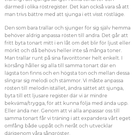
därmed i olika röstregister. Det kan också vara så att
man trivs bättre med att sjunga i ett visst röstläge.
Den som bara trallar och sjunger för sig själv hemma
behöver aldrig anpassa rösten till andra. Det går att
fritt byta tonart mitt i en låt om det blir för ljust eller
mörkt och då behövs heller inte så många toner.
Man trallar runt på sina favorittoner helt enkelt. I
körsång håller sig alla till samma tonart där en
lägsta ton finns och en högsta ton och mellan dessa
slingrar sig melodi och stämmor. Vi måste anpassa
rösten till melodin istället, ändra sättet att sjunga,
byta till ett ljusare register där vi är mindre
bekväma/trygga, för att kunna följa med ända upp.
Eller ända ner. Genom att vi alla anpassar oss till
samma tonart får vi träning i att expandera vårt eget
omfång både uppåt och neråt och utvecklar
därigenom våra sångröster.