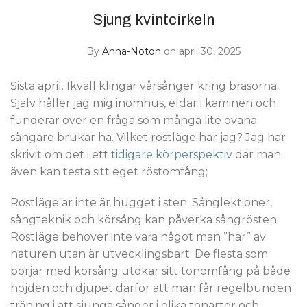
Sjung kvintcirkeln
By
Anna-Noton
on april 30, 2025
Sista april. Ikväll klingar vårsånger kring brasorna.
Själv håller jag mig inomhus, eldar i kaminen och
funderar över en fråga som många lite ovana
sångare brukar ha. Vilket röstläge har jag? Jag har
skrivit om det i ett
tidigare körperspektiv
där man
även kan testa sitt eget röstomfång;
Röstläge är inte är hugget i sten. Sånglektioner,
sångteknik och körsång kan påverka sångrösten.
Röstläge behöver inte vara något man ”har” av
naturen utan är utvecklingsbart. De flesta som
börjar med körsång utökar sitt tonomfång på både
höjden och djupet därför att man får regelbunden
träning i att sjunga sånger i olika tonarter och