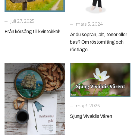
juli 27, 2025
mars 3, 2024
Från körsång till kvintcirkel!
Är du sopran, alt, tenor eller
bas? Om röstomfång och
röstläge.
maj 3, 2026
Sjung Vivaldis Våren