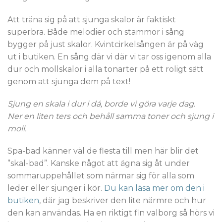
Att träna sig på att sjunga skalor är faktiskt
superbra. Både melodier och stämmor i sång
bygger på just skalor. Kvintcirkelsången är på väg
ut i butiken. En sång där vi där vi tar oss igenom alla
dur och mollskalor i alla tonarter på ett roligt sätt
genom att sjunga dem på text!
Sjung en skala i dur i dá, borde vi göra varje dag.
Ner en liten ters och behåll samma toner och sjung i
moll.
Spa-bad känner väl de flesta till men här blir det
”skal-bad”. Kanske något att ägna sig åt under
sommaruppehållet som närmar sig för alla som
leder eller sjunger i kör.
Du kan läsa mer om den i
butiken
, där jag beskriver den lite närmre och hur
den kan användas. Ha en riktigt fin valborg så hörs vi