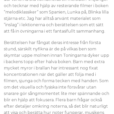
och tecknar med hjälp av resterande filmer i boken
”melodiklassiker” som Spanien, Lunka på, Blinka lilla
stjärna etc. Jag har alltså använt materialet som
”inslag” i lektionerna och berättelsen som ett sätt
att få in övningarna i ett fantasifullt sammanhang.
Berättelsen har fångat deras intresse från första
stund, särskilt nyfikna är de på vilkas ben som
skymtar uppe molnen innan Toningarna dyker upp
i backens topp efter halva boken. Barn med extra
mycket myror i brallan har intressant nog fixat
koncentrationen när det gäller att följa med i
filmen, sjunga och forma tecken med handen. Som
om det visuella och fysiska inte försvårar utan
snarare gör sångmomentet lite mer spännande och
blir en hjälp att fokusera. Flera barn frågar också
efter detaljer omkring noterna, så det blir naturligt
att visa och berätta hur noter fungerar, musikens