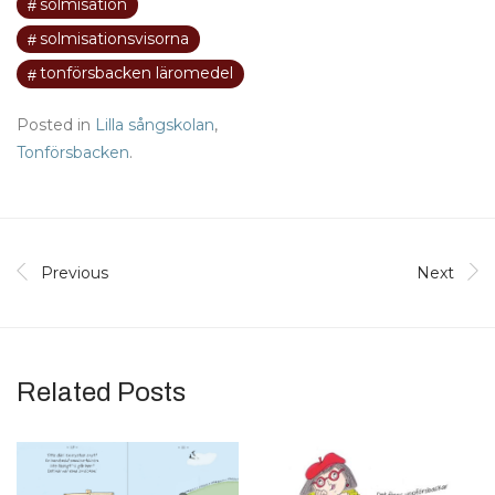
solmisation
solmisationsvisorna
tonförsbacken läromedel
Posted in
Lilla sångskolan
,
Tonförsbacken
.
Previous
Next
Related Posts