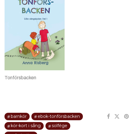
Tonförsbacken
barnkör
ebok-tonförsbacken
kör-kort i sång
solfége