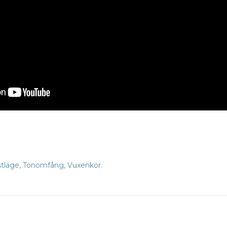
tläge
,
Tonomfång
,
Vuxenkör
.