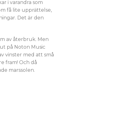
ar i varandra som
m få lite upprättelse,
ningar. Det är den
orm av återbruk. Men
 ut på Noton Music
av vinster med att små
gre fram! Och då
nde marssolen.