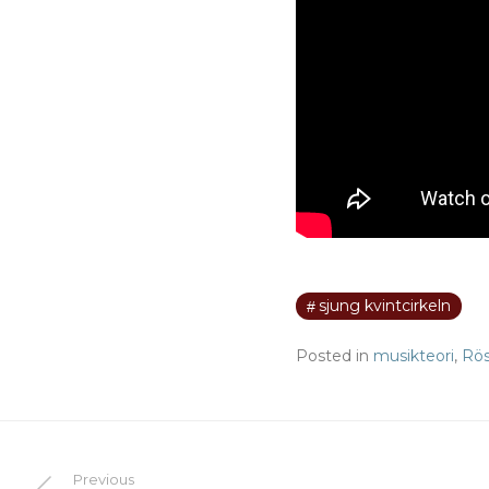
sjung kvintcirkeln
Posted in
musikteori
,
Rös
Previous