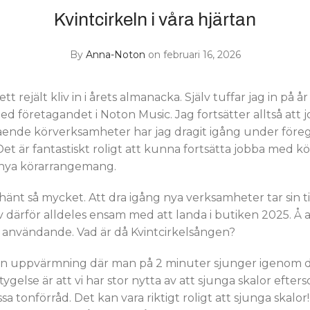
Kvintcirkeln i våra hjärtan
By
Anna-Noton
on februari 16, 2026
ett rejält kliv in i årets almanacka. Själv tuffar jag in p
med företagandet i Noton Music. Jag fortsätter alltså att
stående körverksamheter har jag dragit igång under före
 Det är fantastiskt roligt att kunna fortsätta jobba med kör
ll nya körarrangemang.
 hänt så mycket. Att dra igång nya verksamheter tar sin ti
 därför alldeles ensam med att landa i butiken 2025. Å a
s användande. Vad är då Kvintcirkelsången?
 en uppvärmning där man på 2 minuter sjunger igenom d
tygelse är att vi har stor nytta av att sjunga skalor efter
a tonförråd. Det kan vara riktigt roligt att sjunga skalor!