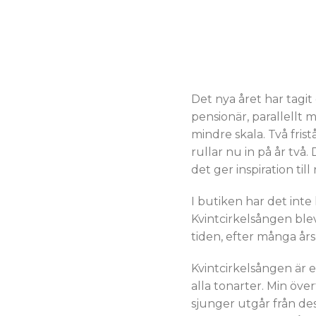
Det nya året har tagit 
pensionär, parallellt 
mindre skala. Två fri
rullar nu in på år två.
det ger inspiration ti
I butiken har det inte
Kvintcirkelsången blev
tiden, efter många år
Kvintcirkelsången är
alla tonarter. Min över
sjunger utgår från dess