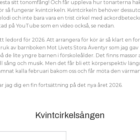
esta sitt tonomfång! Och får uppleva hur tonarterna hak
För så fungerar kvintcirkeln. Kvintcirkeln behöver dessuto
lodi och inte bara vara en trist cirkel med ackordbeteck
ltad på YouTube som en video också, se nedan.
t ledord för 2026. Att arrangera för kör är så klart en f
rbruk av barnboken Mot Livets Stora Äventyr som jag gav
 de lite yngre barnen i förskoleålder. Det finns massor 
till sång och musik. Men det får bli ett körperspektiv län
 lämnat kalla februari bakom oss och får möta den värma
 jag dig en fin fortsättning på det nya året 2026.
Kvintcirkelsången