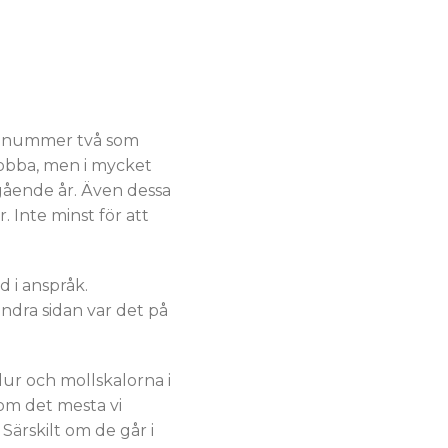
å år nummer två som
 jobba, men i mycket
gående år. Även dessa
. Inte minst för att
d i anspråk.
ndra sidan var det på
ur och mollskalorna i
som det mesta vi
 Särskilt om de går i