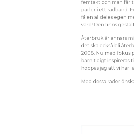
femtakt och man får t
pärlor i ett radband. 
få en alldeles egen me
värd! Den finns gesta
Återbruk är annars mit
det ska också bli åte
2008. Nu med fokus på
barn tidigt inspireras 
hoppas jag att vi har
Med dessa rader önskar