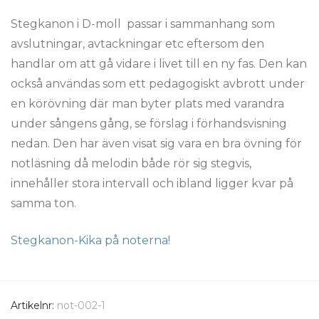
Stegkanon i D-moll passar i sammanhang som
avslutningar, avtackningar etc eftersom den
handlar om att gå vidare i livet till en ny fas. Den kan
också användas som ett pedagogiskt avbrott under
en körövning där man byter plats med varandra
under sångens gång, se förslag i förhandsvisning
nedan. Den har även visat sig vara en bra övning för
notläsning då melodin både rör sig stegvis,
innehåller stora intervall och ibland ligger kvar på
samma ton.
Stegkanon-Kika på noterna!
Artikelnr:
not-002-1