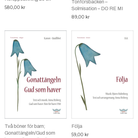
Tonförsbacken –
580,00
kr
Solmisation – DO RE MI
89,00
kr
Två böner för barn;
Följa
Gonattängeln/Gud som
59,00
kr