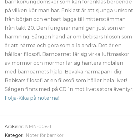
barnkör/ungdomskör som kan förenklas beroende
på vilken kör man har. Enklast är att sjunga unisont
från början och enbart lägga till mittenstämman
från takt 20. Den fungerar nämligen just som en
härmning. Sången handlar om bebisars filosofi som
är att härma och göra som alla andra. Det är en
hållbar filosofi. Barnbarnet lär sig virka luftmaskor
av mormor och mormor lär sig hantera mobilen
med barnbarnets hjälp. Bevaka härmapan i dig!
Bebisars filosofi är en filosofi som håller hela livet!
Sången finns med på CD´n mot livets stora äventyr.
Följa-Kika på noterna!
Artikelnr:
NMN-008-1
Kategori:
Noter för barnkör