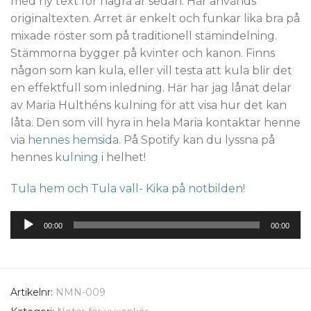
med ny text för några år sedan. Här används
originaltexten. Arret är enkelt och funkar lika bra på
mixade röster som på traditionell stämindelning.
Stämmorna bygger på kvinter och kanon. Finns
någon som kan kula, eller vill testa att kula blir det
en effektfull som inledning. Här har jag lånat delar
av Maria Hulthéns kulning för att visa hur det kan
låta. Den som vill hyra in hela Maria kontaktar henne
via
hennes hemsida
. På Spotify kan du lyssna på
hennes
kulning
i helhet!
Tula hem och Tula vall- Kika på notbilden!
Ljudspelare
00:00
00:00
Artikelnr:
NMN-009