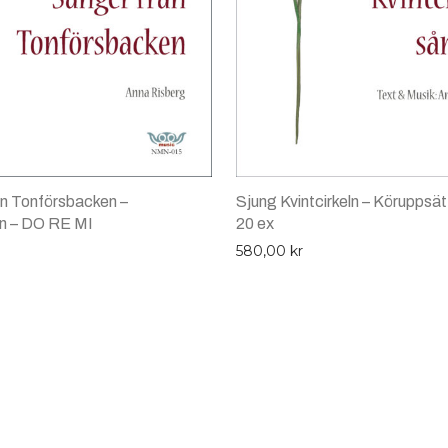
ån Tonförsbacken –
Sjung Kvintcirkeln – Köruppsät
on – DO RE MI
20 ex
580,00
kr