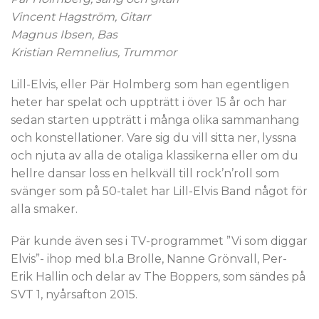
Vincent Hagström, Gitarr
Magnus Ibsen, Bas
Kristian Remnelius, Trummor
Lill-Elvis, eller Pär Holmberg som han egentligen
heter har spelat och uppträtt i över 15 år och har
sedan starten uppträtt i många olika sammanhang
och konstellationer. Vare sig du vill sitta ner, lyssna
och njuta av alla de otaliga klassikerna eller om du
hellre dansar loss en helkväll till rock’n’roll som
svänger som på 50-talet har Lill-Elvis Band något för
alla smaker.
Pär kunde även ses i TV-programmet ”Vi som diggar
Elvis”- ihop med bl.a Brolle, Nanne Grönvall, Per-
Erik Hallin och delar av The Boppers, som sändes på
SVT 1, nyårsafton 2015.