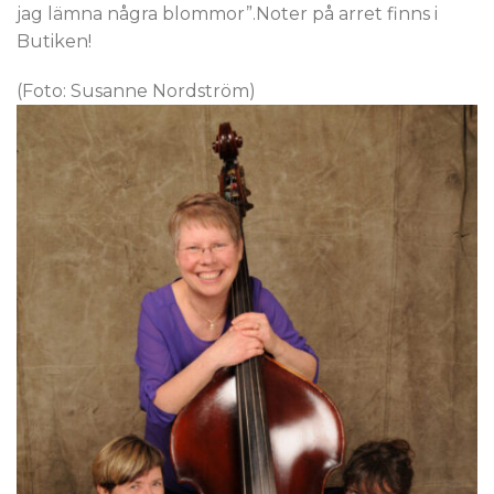
jag lämna några blommor”.Noter på arret finns i
Butiken!
(Foto: Susanne Nordström)